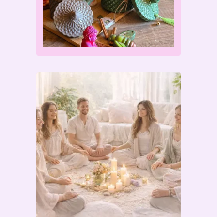
🏡 Les décorations, élégantes
et symboliques, prolongent
cette expérience en insufflant à
chaque lieu une harmonie
délicate. Elles habillent l’espace
de beauté et d’intentions
lumineuses, comme des
talismans modernes qui veillent
sur la maison.
✨ Allumer une flamme, disposer
un ornement, c’est ouvrir la
porte d’un sanctuaire intime où
règnent équilibre, énergie et
enchantement.