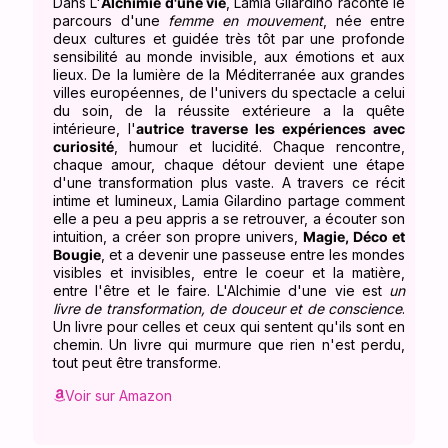
Dans L'
Alchimie d'une vie
, Lamia Gilardino raconte le
parcours d'une
femme en mouvement
, née entre
deux cultures et guidée très tôt par une profonde
sensibilité au monde invisible, aux émotions et aux
lieux. De la lumière de la Méditerranée aux grandes
villes européennes, de l'univers du spectacle a celui
du soin, de la réussite extérieure a la quête
intérieure, l'
autrice traverse les expériences avec
curiosité
, humour et lucidité. Chaque rencontre,
chaque amour, chaque détour devient une étape
d'une transformation plus vaste. A travers ce récit
intime et lumineux, Lamia Gilardino partage comment
elle a peu a peu appris a se retrouver, a écouter son
intuition, a créer son propre univers,
Magie, Déco et
Bougie
, et a devenir une passeuse entre les mondes
visibles et invisibles, entre le coeur et la matière,
entre l'être et le faire. L'Alchimie d'une vie est
un
livre de transformation, de douceur et de conscience
.
Un livre pour celles et ceux qui sentent qu'ils sont en
chemin. Un livre qui murmure que rien n'est perdu,
tout peut être transforme.
Voir sur Amazon