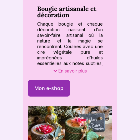
Bougie artisanale et
décoration
Chaque bougie et chaque
décoration naissent d’un
savoir-faire artisanal où la
nature et la magie se
rencontrent. Coulées avec une
cire végétale pure et
imprégnées d’huiles
essentielles aux notes subtiles,
les bougies libèrent une aura
En savoir plus
douce et bienveillante, invitant
à la sérénité et à l’équilibre
intérieur.
Mon e-shop
💫 Plus que des objets, ces
créations deviennent des
alliées de l’âme : elles apaisent,
inspirent et transforment
l’atmosphère en un espace
sacré, propice aux rituels, à la
méditation ou à de simples
instants de douceur.