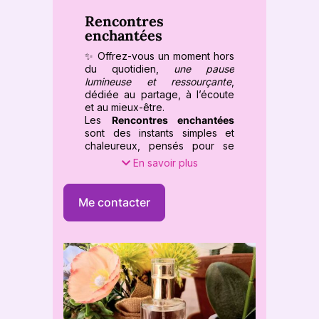
Rencontres
enchantées
✨ Offrez-vous un moment hors
du quotidien,
une pause
lumineuse et ressourçante
,
dédiée au partage, à l’écoute
et au mieux-être.
Les
Rencontres enchantées
sont des instants simples et
chaleureux, pensés pour se
retrouver, échanger et se
En savoir plus
reconnecter à l’essentiel, dans
une ambiance douce,
conviviale et inspirante.
Me contacter
Ces rencontres peuvent être
animées par des
praticiens du
bien-être et de
l’accompagnement intuitif
:
énergéticiens, magnétiseurs,
praticiens holistiques,
accompagnants de vie ou
créateurs sensibles. Au fil des
échanges, vous êtes invité(e) à