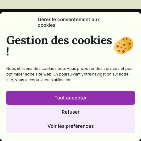
Gérer le consentement aux
cookies
Gestion des cookies
!
Nous utilisons des cookies pour vous proposer des services et pour
optimiser notre site web. En poursuivant votre navigation sur notre
site, vous acceptez leurs utilisations.
Tout accepter
®
Magie, Déco & Bougie
-
94 chemin de Serpillat
Refuser
01300 Cuzieu -
Tel :
06 34 13 80 68
Mentions légales
| Conception & Hébergement :
Voir les préférences
Agence Web Adventury
®
Magie, Déco & Bougie
est une marque française
déposée sous le numéro 5162189 à l'INPI.