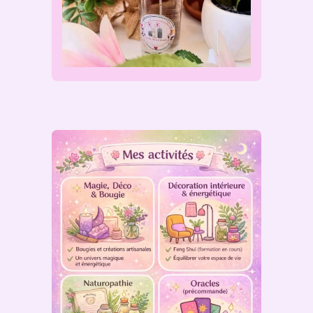
:
écouter vos ressentis
mieux comprendre votre
énergie
faire émerger des prises
de conscience positives
Un espace de bienveillance,
de lumière et d’authenticité,
pour avancer à votre rythme et
réveiller l’alchimie intérieure
.